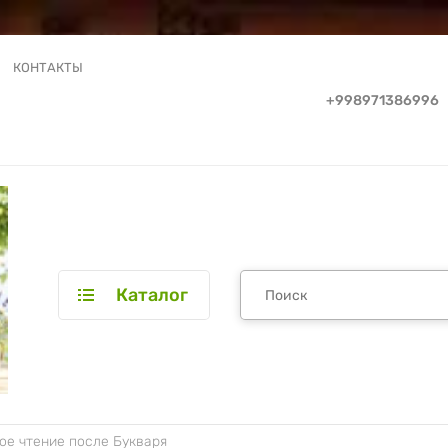
КОНТАКТЫ
+998971386996
Каталог
ое чтение после Букваря