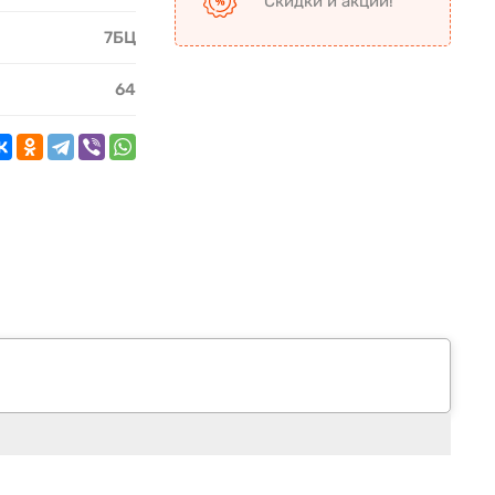
Скидки и акции!
7БЦ
64