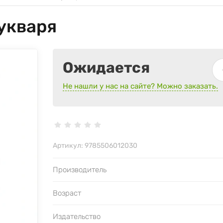
укваря
Ожидается
Не нашли у нас на сайте? Можно заказать.
Артикул:
9785506012030
Производитель
Возраст
Издательство