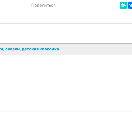
Поделиться
ги
,
сказки
,
детская классика