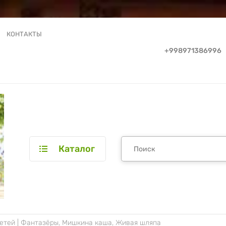
КОНТАКТЫ
+998971386996
Каталог
етей | Фантазёры, Мишкина каша, Живая шляпа