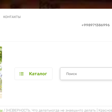
КОНТАКТЫ
+998971386996
Каталог
ям
 / 
(НЕ)ВЕРНОСТЬ. Что делатькогда не знаешьчто делать | Красно