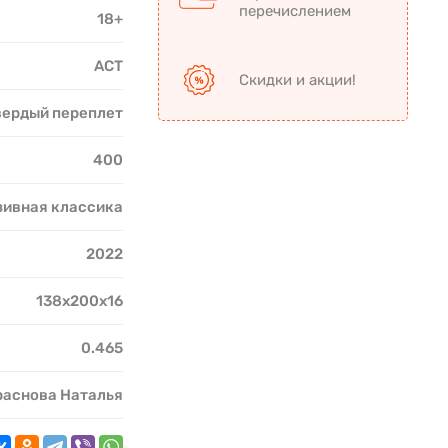
перечислением
18+
АСТ
Скидки и акции!
вердый переплет
400
ивная классика
2022
138х200х16
0.465
раснова Наталья