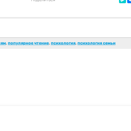
лям
,
популярное чтение
,
психология
,
психология семьи