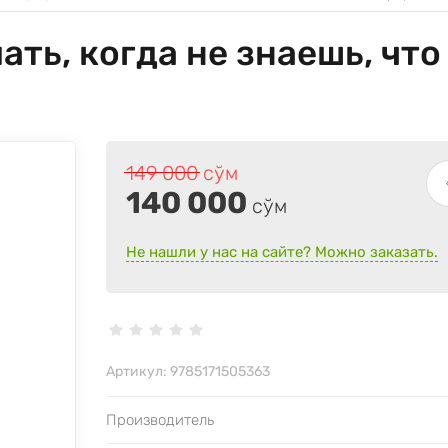
ть, когда не знаешь, что
149 000
сўм
140 000
сўм
Не нашли у нас на сайте? Можно заказать.
Артикул:
9785171505363
Производитель