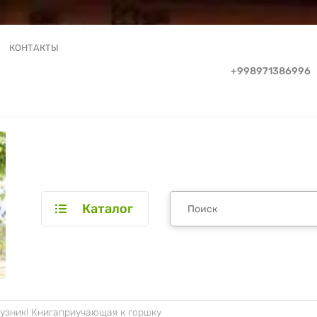
КОНТАКТЫ
+998971386996
Каталог
узник! Книгаприучающая к горшку