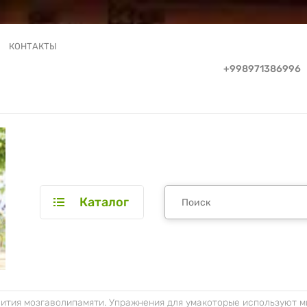
КОНТАКТЫ
+998971386996
Каталог
вития мозгаволипамяти. Упражнения для умакоторые используют 