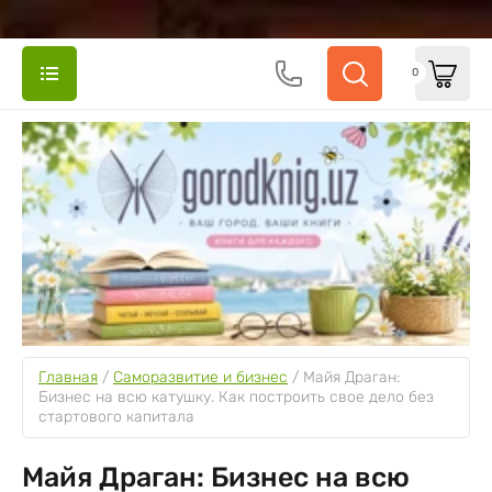
0
Главная
 / 
Саморазвитие и бизнес
 / 
Майя Драган: 
Бизнес на всю катушку. Как построить свое дело без 
стартового капитала
Майя Драган: Бизнес на всю