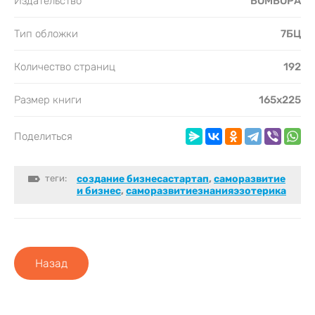
Издательство
БОМБОРА
Тип обложки
7БЦ
Количество страниц
192
Размер книги
165х225
Поделиться
теги:
создание бизнесастартап
,
саморазвитие
и бизнес
,
саморазвитиезнанияэзотерика
Назад