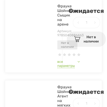
Фрауке
Ожидается
Шойнеманн:
Сыщик
на
арене
Артикул:
9785040886463
Нет в
наличии
Нет в
наличии
все
параметры
Фрауке
Ожидается
Шойнеманн:
Агент
на
мягких