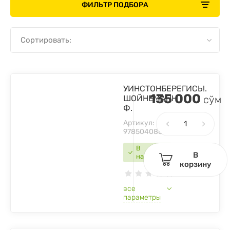
ФИЛЬТР ПОДБОРА
Сортировать:
УИНСТОНБЕРЕГИСЬ!.
135 000
ШОЙНЕМАНН
сўм
Ф.
Артикул:
9785040886159
В
В
наличии
корзину
все
параметры