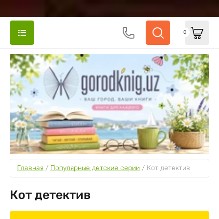
0
Главная
 / 
Популярные детские серии
 / 
Кот детектив
Кот детектив