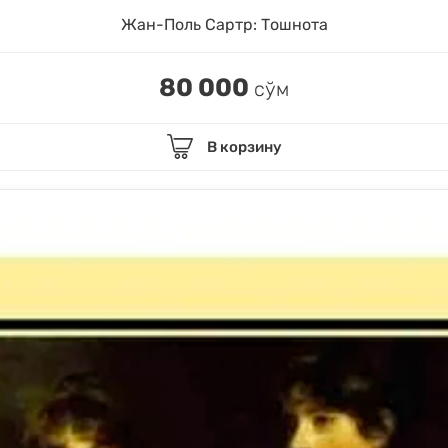
Жан-Поль Сартр: Тошнота
80 000
сўм
В корзину