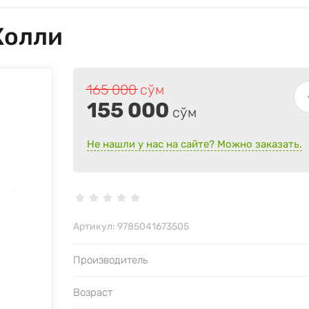
 Холли
165 000
сўм
155 000
сўм
Не нашли у нас на сайте? Можно заказать.
Артикул:
9785041673505
Производитель
Возраст