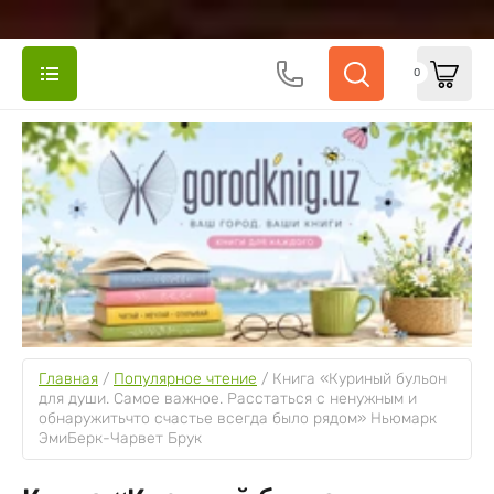
0
Главная
 / 
Популярное чтение
 / 
Книга «Куриный бульон 
для души. Самое важное. Расстаться с ненужным и 
обнаружитьчто счастье всегда было рядом» Ньюмарк 
ЭмиБерк-Чарвет Брук