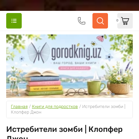
0
Главная
 / 
Книги для подростков
 / 
Истребители зомби | 
Клопфер Джон
Истребители зомби | Клопфер
Джон