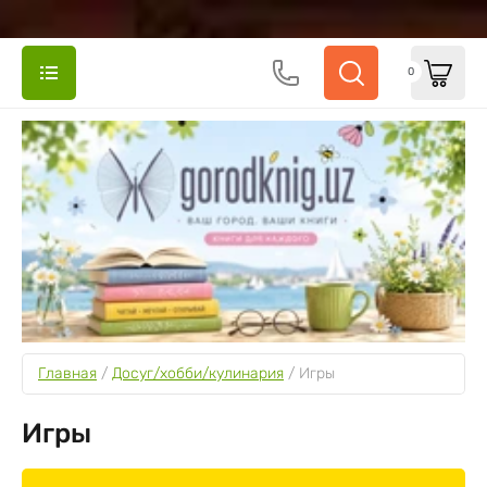
0
Главная
 / 
Досуг/хобби/кулинария
 / 
Игры
Игры