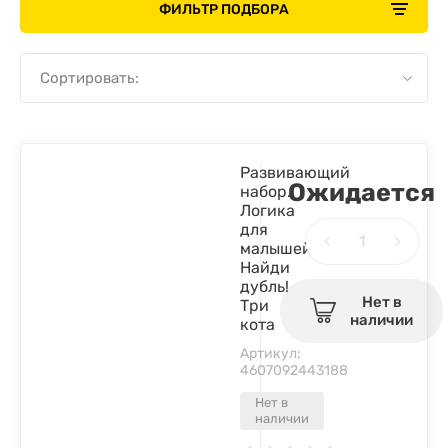
ФИЛЬТР ПОДБОРА
Сортировать:
Развивающий
Ожидается
набор.
Логика
для
малышей.
Найди
дубль!
Нет в
Три
наличии
кота
Артикул:
4607092443188
Нет в
наличии