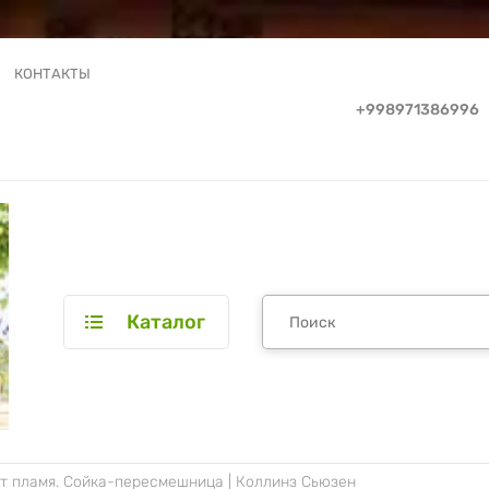
КОНТАКТЫ
+998971386996
Каталог
ет пламя. Сойка-пересмешница | Коллинз Сьюзен