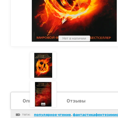
Нет в наличии
Описание
Отзывы
теги:
популярное чтение
,
фантастикафентезимис