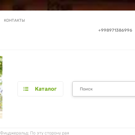
КОНТАКТЫ
+998971386996
Каталог
Фицджеральд: По эту сторону рая