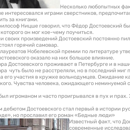
Несколько любопытных фак
 не интересовался играми сверстников, предпочита
ить за книгами.
илософ Ницше говорил, что Фёдор Достоевский б
 которого он мог кое-чему поучиться.
и своих произведений Достоевский постоянно пил 
стоял горячий самовар.
 лауреатов Нобелевской премии по литературе утв
стоевского оказало на них большое влияние.
ра Достоевского проживают в Петербурге и в наши
ра чуть было не расстреляли, но в последний миг 
за его участия в кружке вольнодумцев. Ожидание к
ского. Чувства человека, ожидающего неминуемой с
был игроманом и часто проигрывался в пух и прах.
 дебютом Достоевского стал первый в истории ру
нде», но прославил его роман «Бедные люди»
Известный факт, что До
современные исследов