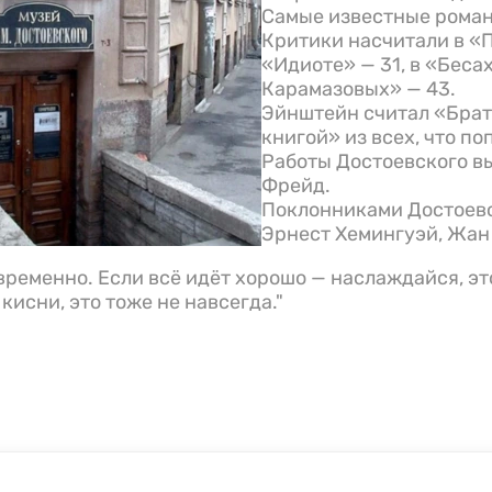
Самые известные роман
Критики насчитали в «П
«Идиоте» — 31, в «Бесах
Карамазовых» — 43.
Эйнштейн считал «Брат
книгой» из всех, что по
Работы Достоевского в
Фрейд.
Поклонниками Достоевс
Эрнест Хемингуэй, Жан
временно. Если всё идёт хорошо — наслаждайся, это
кисни, это тоже не навсегда."