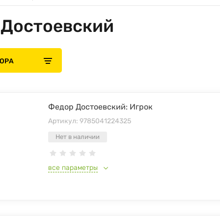
 Достоевский
БОРА
Федор Достоевский: Игрок
Артикул:
9785041224325
Нет в наличии
все параметры