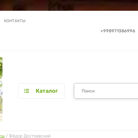
КОНТАКТЫ
+998971386996
Каталог
ры
 / 
Фёдор Достоевский