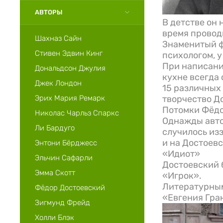
АВТОРЫ
В детстве он
время провод
Шахназ Сайн
Знаменитый ф
Стивен Эдвин Кинг
психологом, у
При написани
Дональдсон Джулия
кухне всегда 
Джек Лондон
15 различных
Эрих Мария Ремaрк
творчество До
Потомки Фёдо
Николас Чарльз Спаркс
Однажды авто
Ли Бардуго
случилось из
и на Достоев
Энтони Бёрджесс
«Идиот»
Эльчин Сафарли
Достоевский 
Эмма Скотт
«Игрок».
Литературным
Фёдор Достоевский
«Евгения Гра
Зигмунд Фрейд
Холли Блэк