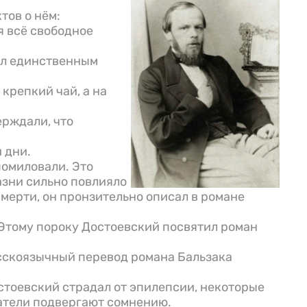
тов о нём:
я всё свободное
ыл единственным
крепкий чай, а на
ерждали, что
 дни.
помиловали. Это
азни сильно повлияло
мерти, он пронзительно описал в романе
 Этому пороку Достоевский посвятил роман
сскоязычный перевод романа Бальзака
стоевский страдал от эпилепсии, некоторые
атели подвергают сомнению.