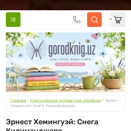
0
Главная
 / 
Классическая литература серийная
 / 
Эрнест 
Хемингуэй: Снега Килиманджаро
Эрнест Хемингуэй: Снега
Килиманджаро