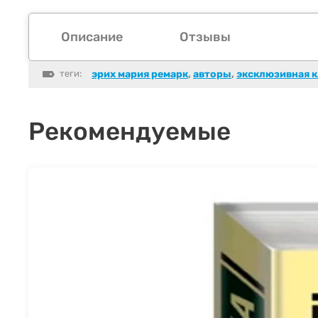
Описание
Отзывы
теги:
эрих мария ремaрк
,
авторы
,
эксклюзивная к
Рекомендуемые