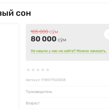
вый сон
105 000
сўм
80 000
сўм
Не нашли у нас на сайте? Можно заказать.
Артикул:
9785171523558
Производитель
Возраст