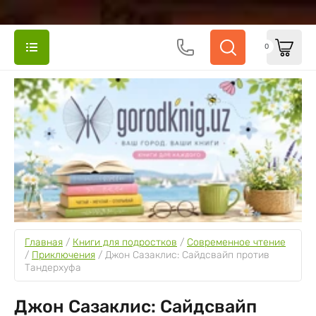
0
Главная
 / 
Книги для подростков
 / 
Cовременное чтение
/ 
Приключения
 / 
Джон Сазаклис: Сайдсвайп против 
Тандерхуфа
Джон Сазаклис: Сайдсвайп