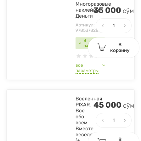
Многоразовые
35 000
наклейки.
сўм
Деньги
Артикул:
9785378286799
В
В
наличии
корзину
все
параметры
Вселенная
45 000
PIXAR.
сўм
Все
обо
всем.
Вместе
веселее!
В
(+