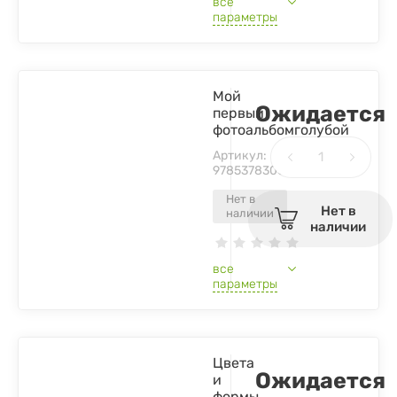
все
параметры
Мой
Ожидается
первый
фотоальбомголубой
Артикул:
9785378300266
Нет в
Нет в
наличии
наличии
все
параметры
Цвета
Ожидается
и
формы.