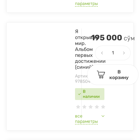
параметры
Я
195 000
открываю
сўм
мир.
Альбом
первых
достижений
(синий)
В
Артикул:
корзину
9785041556754
В
наличии
все
параметры