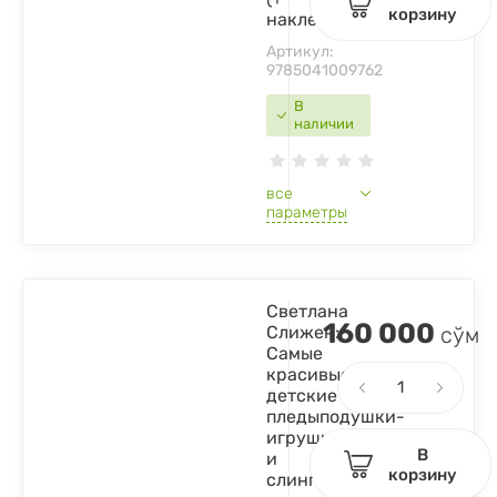
корзину
наклейки)
Артикул:
9785041009762
В
наличии
все
параметры
Светлана
160 000
Слижен:
сўм
Самые
красивые
детские
пледыподушки-
игрушки
В
и
корзину
слингобусысвязанные