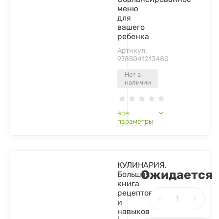
меню
для
вашего
ребенка
Артикул:
9785041213480
Нет в
наличии
все
параметры
КУЛИНАРИЯ.
Ожидается
Большая
книга
рецептов
и
навыков