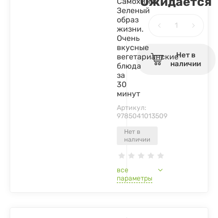
Ожидается
Самохина:
Зеленый
образ
жизни.
Очень
вкусные
Нет в
вегетарианские
наличии
блюда
за
30
минут
Артикул:
9785041013509
Нет в
наличии
все
параметры