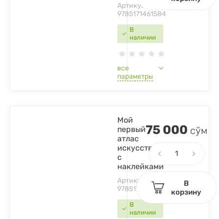
Артикул:
9785171461584
В
наличии
все
параметры
Мой
75 000
первый
сўм
атлас
искусства
с
наклейками
Артикул:
В
9785171384838
корзину
В
наличии