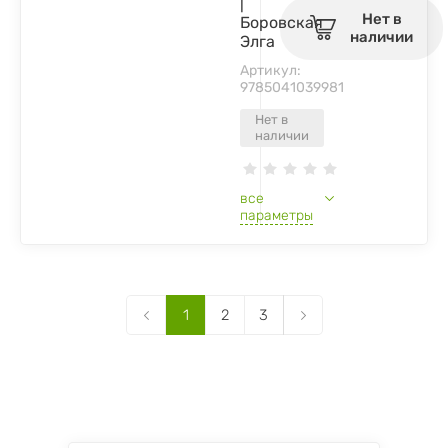
|
Нет в
Боровская
наличии
Элга
Артикул:
9785041039981
Нет в
наличии
все
параметры
1
2
3