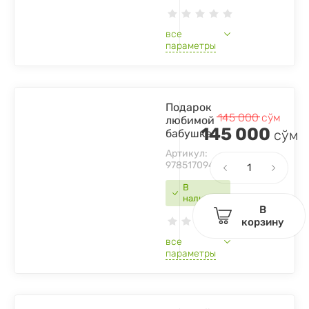
все
параметры
Подарок
145 000
сўм
любимой
145 000
бабушке
сўм
Артикул:
9785170943081
В
наличии
В
корзину
все
параметры