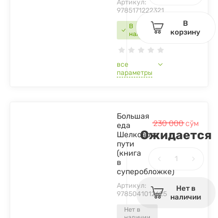
Артикул:
9785171222321
В
В
корзину
наличии
все
параметры
Большая
230 000
сўм
еда
Ожидается
Шелкового
пути
(книга
в
суперобложке)
Артикул:
Нет в
9785041012625
наличии
Нет в
наличии