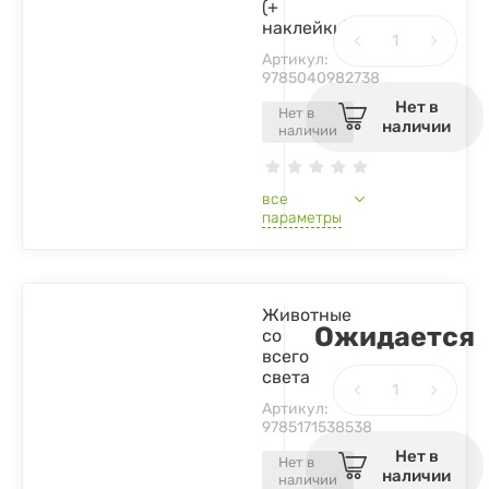
(+
наклейки)
Артикул:
9785040982738
Нет в
Нет в
наличии
наличии
все
параметры
Животные
Ожидается
со
всего
света
Артикул:
9785171538538
Нет в
Нет в
наличии
наличии