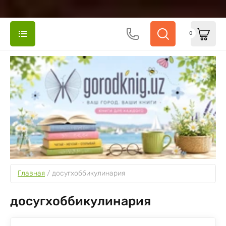
0
Главная
 / 
досугхоббикулинария
досугхоббикулинария