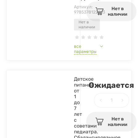
Артикул:
Нет в
9785378122813
наличии
Нет в
наличии
все
параметры
Детское
Ожидается
питание
от
1
до
7
лет
Нет в
с
наличии
советами
педиатра.
Сбалансированное