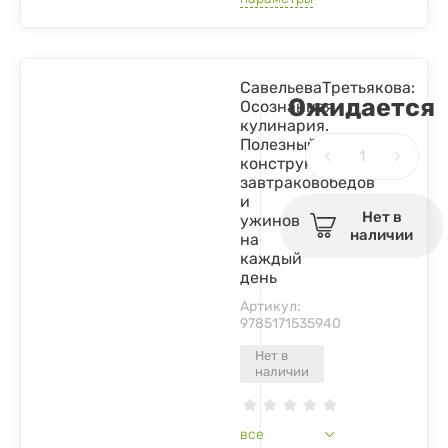
СавельеваТретьякова:
Ожидается
Осознанная
кулинария.
Полезный
конструктор
завтраковобедов
и
Нет в
ужинов
наличии
на
каждый
день
Артикул:
9785171535940
Нет в
наличии
все