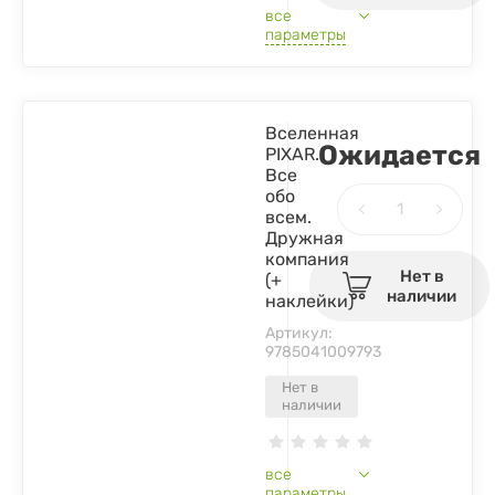
все
параметры
Вселенная
Ожидается
PIXAR.
Все
обо
всем.
Дружная
компания
Нет в
(+
наличии
наклейки)
Артикул:
9785041009793
Нет в
наличии
все
параметры