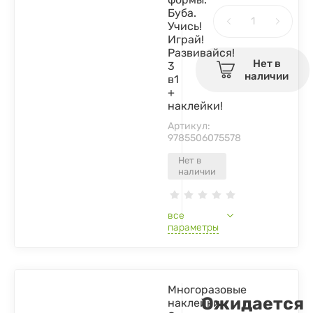
Буба.
Учись!
Играй!
Развивайся!
Нет в
3
наличии
в1
+
наклейки!
Артикул:
9785506075578
Нет в
наличии
все
параметры
Многоразовые
Ожидается
наклейки.