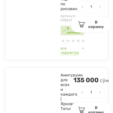
по
рисованию
Артикул:
9785171457532
В
корзину
В
наличии
все
параметры
Амигуруми
135 000
для
сўм
всех
и
каждого
|
Ярковая
В
Татьяна
корзину