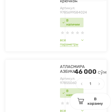
крючком
Артикул:
9785699584024
В
наличии
все
параметры
АТЛАСМИРА
46 000
АЗБУКА
сўм
Артикул:
9785506064008
В
наличии
В
корзину
все