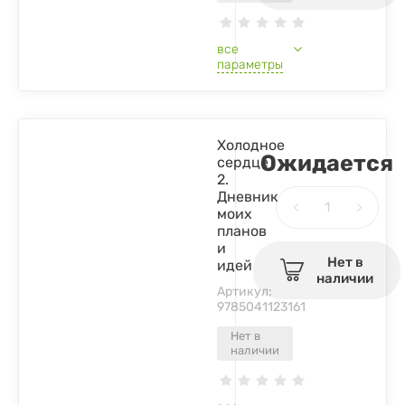
все
параметры
Холодное
Ожидается
сердце
2.
Дневник
моих
планов
и
Нет в
идей
наличии
Артикул:
9785041123161
Нет в
наличии