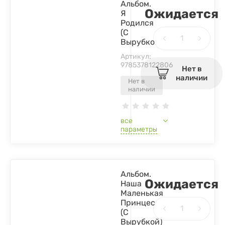
Альбом.
Ожидается
Я
Родился
(С
Вырубкой)
Артикул:
9785378122806
Нет в
наличии
Нет в
наличии
все
параметры
Альбом.
Ожидается
Наша
Маленькая
Принцесса
(С
Вырубкой)