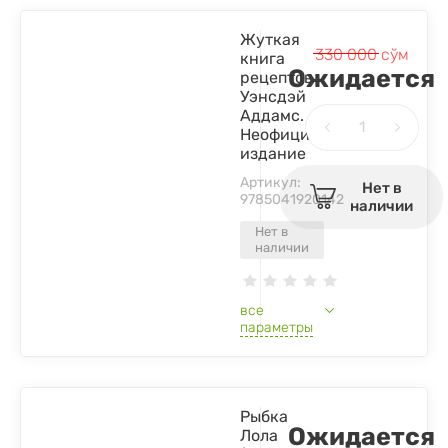
Жуткая
330 000
сўм
книга
Ожидается
рецептов
Уэнсдэй
Аддамс.
Неофициальное
издание
Артикул:
Нет в
9785041920142
наличии
Нет в
наличии
все
параметры
Рыбка
Ожидается
Лола