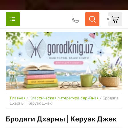
0
Главная
 / 
Классическая литература серийная
 / 
Бродяги 
Дхармы | Керуак Джек
Бродяги Дхармы | Керуак Джек