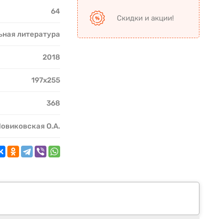
64
Скидки и акции!
ьная литература
2018
197х255
368
овиковская О.А.