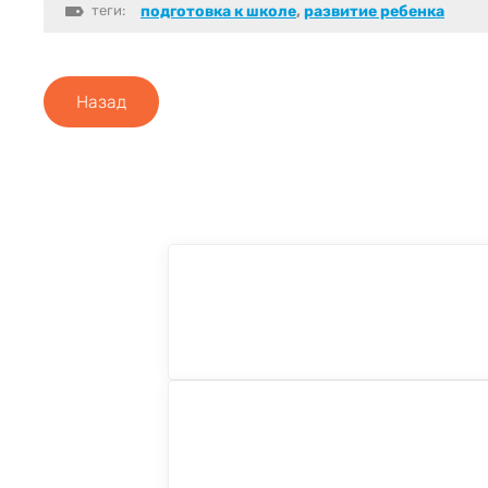
теги:
подготовка к школе
,
развитие ребенка
Назад