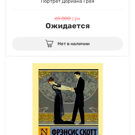
Портрет Дориана Грея
65 000
сўм
Ожидается
Нет в наличии