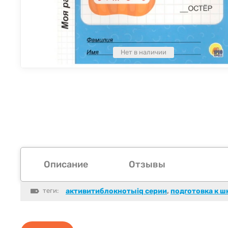
Нет в наличии
Описание
Отзывы
теги:
активитиблокнотыiq серии
,
подготовка к ш