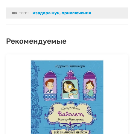
теги:
изадора мун
,
приключения
Рекомендуемые