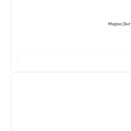
МарксЭнг