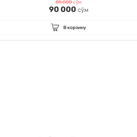
85 000
сўм
90 000
сўм
В корзину