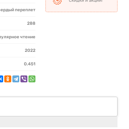
Скидки и акции!
вердый переплет
288
пулярное чтение
2022
0.451