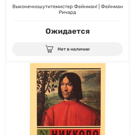
Выконечношутитемистер Фейнман! | Фейнман
Ричард
Ожидается
Нет в наличии