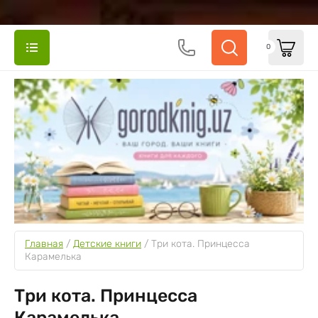
0
Главная
 / 
Детские книги
 / 
Три кота. Принцесса 
Карамелька
Три кота. Принцесса
Карамелька