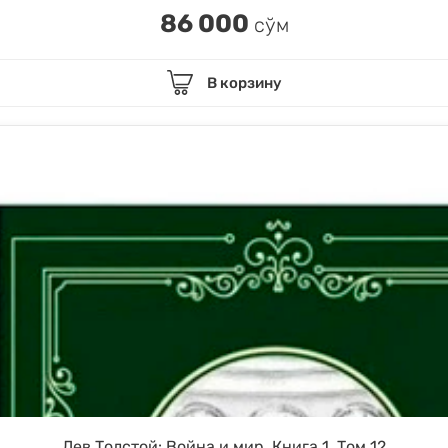
86 000
сўм
В корзину
Лев Толстой: Война и мир. Книга 1. Том 12