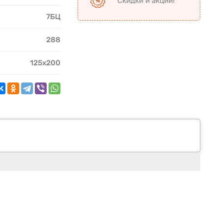
Скидки и акции!
7БЦ
288
125х200