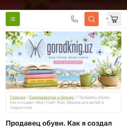
0
Главная
 / 
Саморазвитие и бизнес
 / 
Продавец обуви. 
Как я создал Nike | Найт Фил. Версия для детей и 
подростков
Продавец обуви. Как я создал