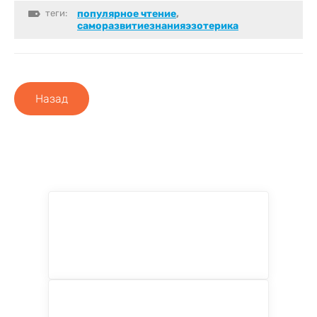
теги:
популярное чтение
,
саморазвитиезнанияэзотерика
Назад