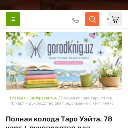
0
Главная
 / 
Саморазвитие
 / 
Полная колода Таро Уэйта. 
78 карт + руководство для предсказаний | Уэйт Алекс
Полная колода Таро Уэйта. 78
карт + руководство для