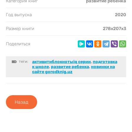
Категория книг
развитие ребенка
Год выпуска
2020
Размер книги
278x207x3
Поделиться
теги:
активитиблокнотыiq серии
,
подготовка
к школе
,
развитие ребенка
,
новинки на
сайте gorodknig.uz
Назад