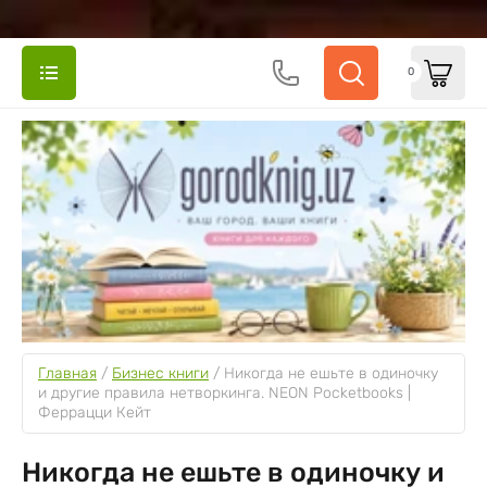
0
Главная
 / 
Бизнес книги
 / 
Никогда не ешьте в одиночку 
и другие правила нетворкинга. NEON Pocketbooks | 
Феррацци Кейт
Никогда не ешьте в одиночку и