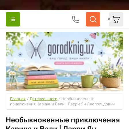
0
Главная
 / 
Детские книги
 / 
Необыкновенные 
приключения Карика и Вали | Ларри Ян Леопольдович
Необыкновенные приключения
Карика и Вали | Ларри Ян