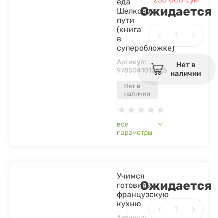
еда
Ожидается
Шелкового
пути
(книга
в
суперобложке)
Артикул:
Нет в
9785041012625
наличии
Нет в
наличии
все
параметры
Учимся
Ожидается
готовить
французскую
кухню
Артикул: