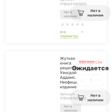
9785041983895
Нет в
Нет в
наличии
наличии
все
параметры
Жуткая
330 000
сўм
книга
Ожидается
рецептов
Уэнсдэй
Аддамс.
Неофициальное
издание
Артикул:
Нет в
9785041920142
наличии
Нет в
наличии