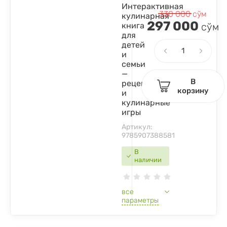
Интерактивная
330 000
сўм
кулинарная
297 000
книга
сўм
для
детей
и
семьи
—
В
рецепты
корзину
и
кулинарные
игры
Артикул:
9785907388581
В
наличии
все
параметры