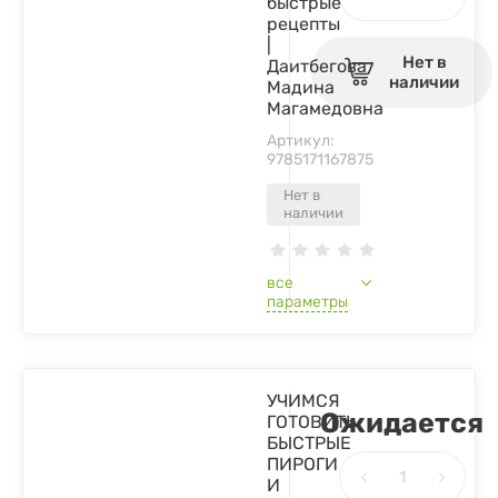
быстрые
рецепты
|
Нет в
Даитбегова
наличии
Мадина
Магамедовна
Артикул:
9785171167875
Нет в
наличии
все
параметры
УЧИМСЯ
Ожидается
ГОТОВИТЬ
БЫСТРЫЕ
ПИРОГИ
И