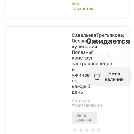
все
параметры
СавельеваТретьякова:
Ожидается
Осознанная
кулинария.
Полезный
конструктор
завтраковобедов
и
Нет в
ужинов
наличии
на
каждый
день
Артикул:
9785171535940
Нет в
наличии