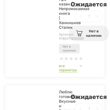
Ожидается
казан.
Непромокаемая
книга
|
Ханкишиев
Сталик
Нет в
Артикул:
наличии
9785171200329
Нет в
наличии
все
параметры
Люблю
Ожидается
готовить!
Вкусные
и