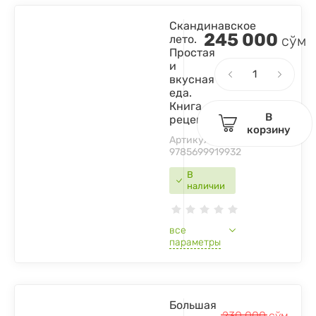
Скандинавское
245 000
лето.
сўм
Простая
и
вкусная
еда.
Книга
В
рецептов
корзину
Артикул:
9785699919932
В
наличии
все
параметры
Большая
230 000
сўм