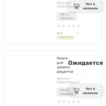
Артикул:
Нет в
9785171274016
наличии
Нет в
наличии
все
параметры
Книга
Ожидается
для
записи
рецептов
Артикул:
9785171556471
Нет в
Нет в
наличии
наличии