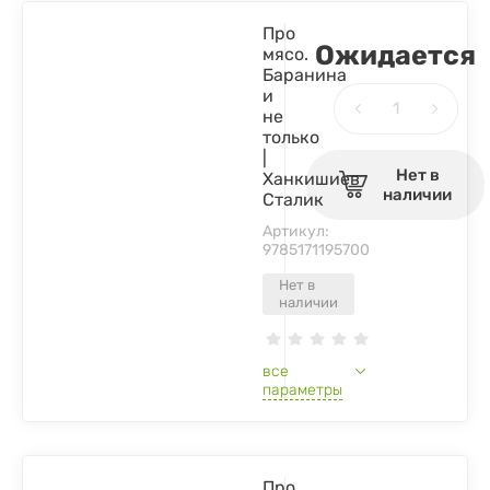
Про
Ожидается
мясо.
Баранина
и
не
только
|
Нет в
Ханкишиев
наличии
Сталик
Артикул:
9785171195700
Нет в
наличии
все
параметры
Про