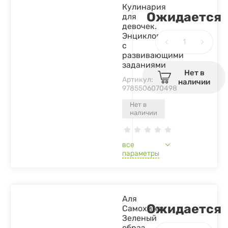
Кулинария
Ожидается
для
девочек.
Энциклопедия
с
развивающими
заданиями
Нет в
Артикул:
наличии
9785506070498
Нет в
наличии
все
параметры
Аля
Ожидается
Самохина:
Зеленый
образ