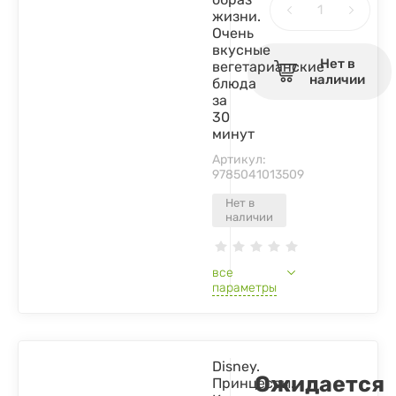
жизни.
Очень
вкусные
Нет в
вегетарианские
наличии
блюда
за
30
минут
Артикул:
9785041013509
Нет в
наличии
все
параметры
Disney.
Ожидается
Принцессы.