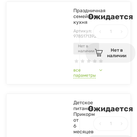
Праздничная
Ожидается
семейная
кухня
Артикул:
9785171392925
Нет в
Нет в
наличии
наличии
все
параметры
Детское
Ожидается
питание.
Прикорм
от
6
месяцев