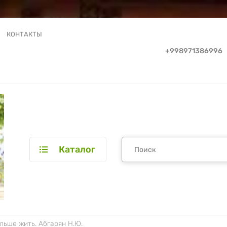
КОНТАКТЫ
+998971386996
Каталог
льше жить. Абгарян Н.Ю.