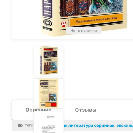
Нет в наличии
Описание
Отзывы
теги:
классическая литература серийная
,
эксклю