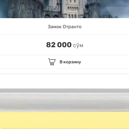
Замок Отранто
82 000
сўм
В корзину