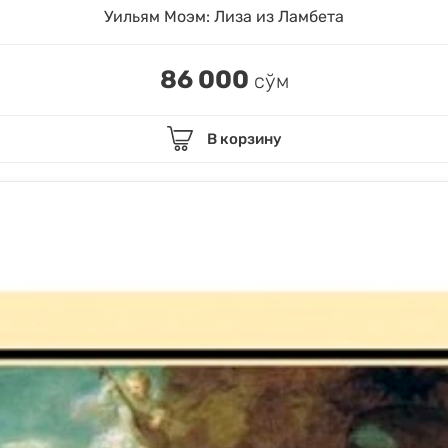
Уильям Моэм: Лиза из Ламбета
86 000
сўм
В корзину