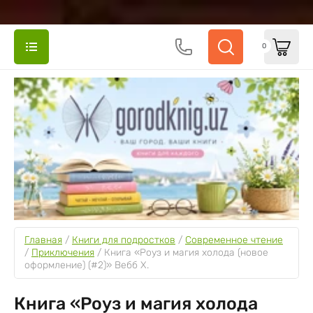
0
Главная
 / 
Книги для подростков
 / 
Cовременное чтение
/ 
Приключения
 / 
Книга «Роуз и магия холода (новое 
оформление) (#2)» Вебб Х.
Книга «Роуз и магия холода