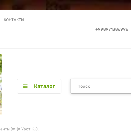
КОНТАКТЫ
+998971386996
Каталог
нты (#1)» Уэст К.Э.