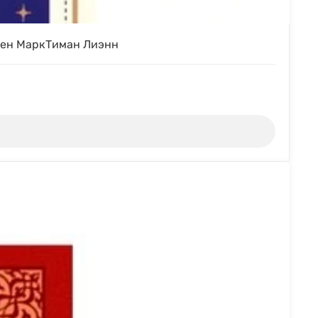
нсен МаркТиман Лиэнн