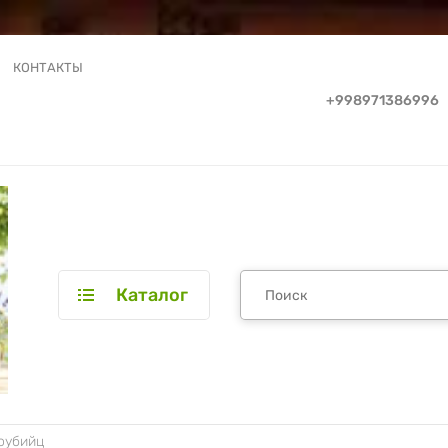
КОНТАКТЫ
+998971386996
Каталог
оубийц