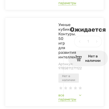
параметры
Умные
Ожидается
кубики.
Контуры.
50
игр
для
развития
Нет в
интеллекта
наличии
Артикул:
9785811271122
Нет в
наличии
все
параметры