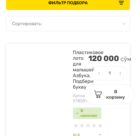
ФИЛЬТР ПОДБОРА
Сортировать:
Пластиковое
120 000
лото
сўм
для
малышей.
Азбука.
Подбери
букву
В
Артикул:
корзину
9785811270521
В
наличии
все