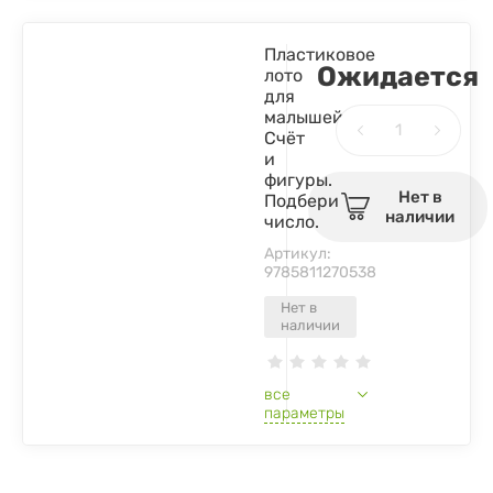
Пластиковое
Ожидается
лото
для
малышей.
Счёт
и
фигуры.
Нет в
Подбери
наличии
число.
Артикул:
9785811270538
Нет в
наличии
все
параметры