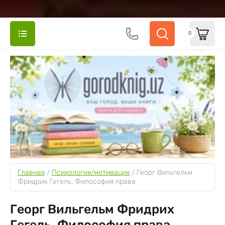
0
Главная
 / 
Психология/мотивация
 / 
Георг Вильгельм 
Фридрих Гегель. Философия права
Георг Вильгельм Фридрих
Гегель. Философия права