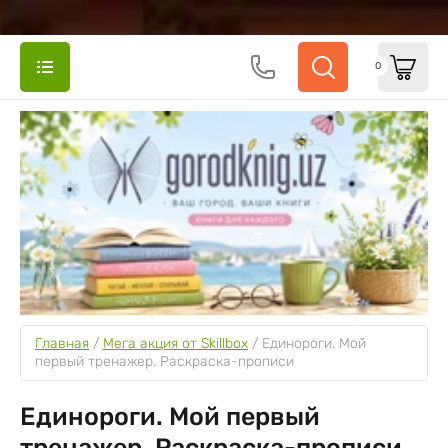
0
Главная
 / 
Мега акция от Skillbox
 / 
Единороги. Мой 
первый тренажер. Раскраска-прописи
Единороги. Мой первый
тренажер. Раскраска-прописи