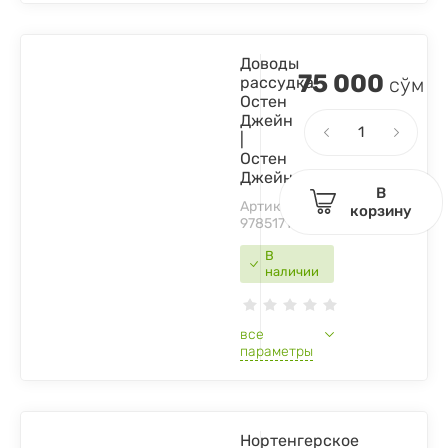
Доводы
75 000
рассудка.
сўм
Остен
Джейн
|
Остен
Джейн
В
Артикул:
корзину
9785171156237
В
наличии
все
параметры
Нортенгерское