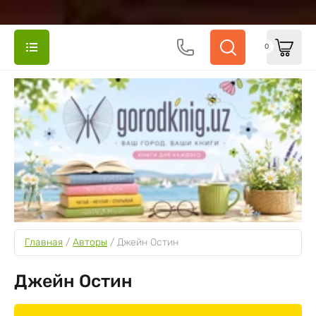
0
Главная
 / 
Авторы
 / 
Джейн Остин
Джейн Остин