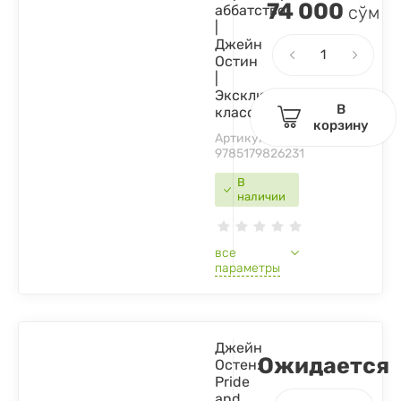
74 000
аббатство
сўм
|
Джейн
Остин
|
Эксклюзивная
В
классика
корзину
Артикул:
9785179826231
В
наличии
все
параметры
Джейн
Ожидается
Остен:
Pride
and