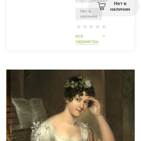
9785170996681
Нет в
наличии
Нет в
наличии
все
параметры