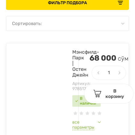
ФИЛЬТР ПОДБОРА
Сортировать:
Мэнсфилд-
68 000
Парк
сўм
|
Остен
Джейн
Артикул:
9785170862184
В
корзину
В
наличии
все
параметры