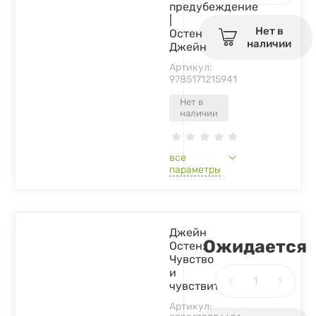
предубеждение
|
Нет в
Остен
наличии
Джейн
Артикул:
9785171215941
Нет в
наличии
все
параметры
Джейн
Ожидается
Остен:
Чувство
и
чувствительность
Артикул: