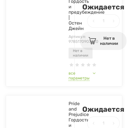
Гордость
Ожидается
и
предубеждение
|
Остен
Джейн
Артикул:
Нет в
9785170903320
наличии
Нет в
наличии
все
параметры
Pride
Ожидается
and
Prejudice
Гордость
и