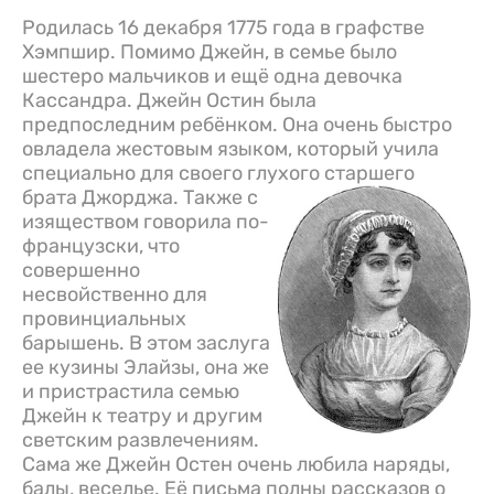
Родилась 16 декабря 1775 года в графстве
Хэмпшир. Помимо Джейн, в семье было
шестеро мальчиков и ещё одна девочка
Кассандра. Джейн Остин была
предпоследним ребёнком. Она очень быстро
овладела жестовым языком, который учила
специально для своего глухого старшего
брата Джорджа.
Также с
изяществом говорила по-
французски, что
совершенно
несвойственно для
провинциальных
барышень. В этом заслуга
ее кузины Элайзы, она же
и пристрастила семью
Джейн к театру и другим
светским развлечениям.
Сама же Джейн Остен очень любила наряды,
балы, веселье. Её письма полны рассказов о