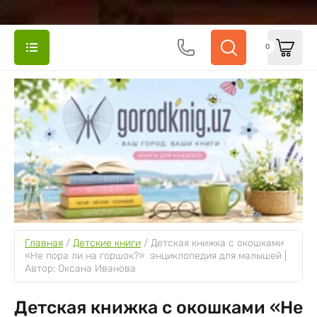
0
Главная
 / 
Детские книги
 / 
Детская книжка с окошками 
«Не пора ли на горшок?»  энциклопедия для малышей | 
Автор: Оксана Иванова
Детская книжка с окошками «Не