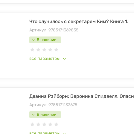
Что случилось с секретарем Ким? Книга 1.
Артикул:
9785171369835
В наличии
все параметры
Деанна Рэйборн: Вероника Спидвелл. Опас
Артикул:
9785171132675
В наличии
все параметры