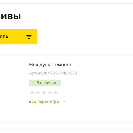
тивы
БОРА
Моя душа темнеет
Артикул:
9785171109578
В наличии
все параметры