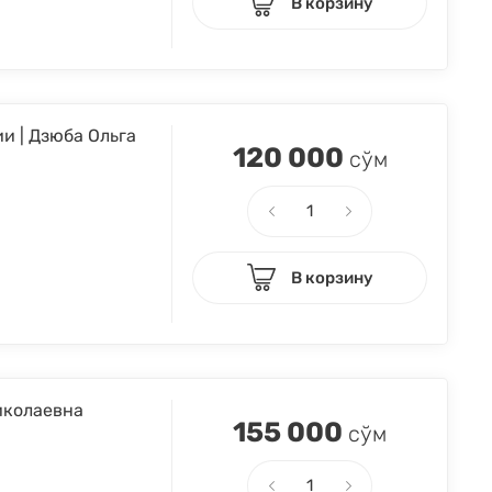
В корзину
и | Дзюба Ольга
120 000
сўм
В корзину
Николаевна
155 000
сўм