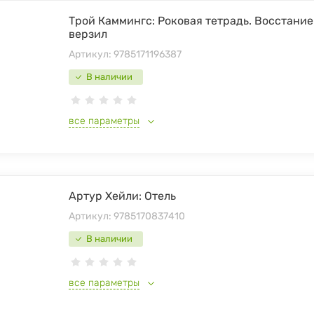
Трой Каммингс: Роковая тетрадь. Восстани
верзил
Артикул:
9785171196387
В наличии
все параметры
Артур Хейли: Отель
Артикул:
9785170837410
В наличии
все параметры