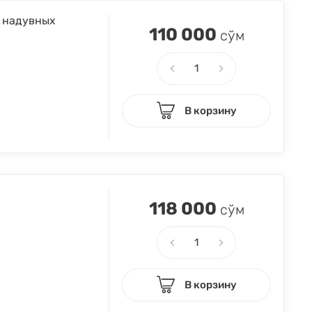
е надувных
110 000
сўм
В корзину
118 000
сўм
В корзину