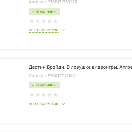
Артикул:
9785171338275
В наличии
все параметры
Дастин Брэйди: В ловушке видеоигры. Апгр
Артикул:
9785171171162
В наличии
все параметры