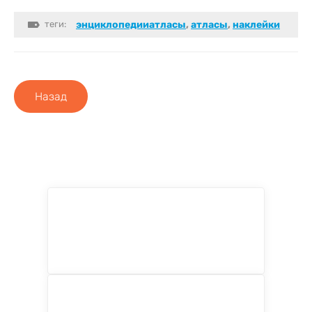
теги:
энциклопедииатласы
,
атласы
,
наклейки
Назад