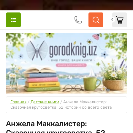
0
Главная
 / 
Детские книги
 / 
Анжела Маккалистер: 
Сказочная кругосветка. 52 истории со всего света
Анжела Маккалистер:
Сказочная кругосветка. 52